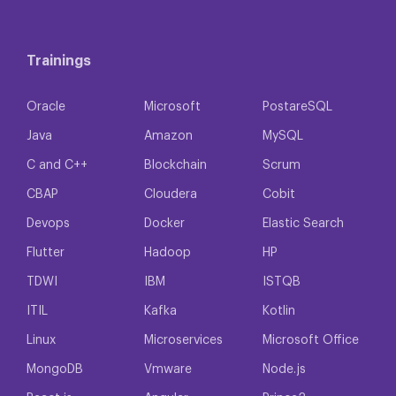
Trainings
Oracle
Microsoft
PostareSQL
Java
Amazon
MySQL
C and C++
Blockchain
Scrum
CBAP
Cloudera
Cobit
Devops
Docker
Elastic Search
Flutter
Hadoop
HP
TDWI
IBM
ISTQB
ITIL
Kafka
Kotlin
Linux
Microservices
Microsoft Office
MongoDB
Vmware
Node.js