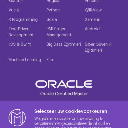
React.js
Angular
Prince2
Vue.js
Python
QllikView
R Programming
Scala
Xamarin
Test Driven
PMI Project
Android
Development
Management
IOS & Swift
Big Data Eğitimleri
Siber Güvenlik
Eğitimleri
Machine Learning
Flex
Selecteer uw cookievoorkeuren
We gebruiken cookies om uw ervaring te
verbeteren met gepersonaliseerde inhoud en