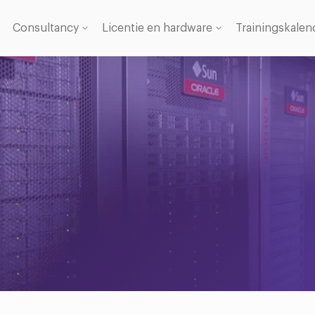
Consultancy
Licentie en hardware
Trainingskalen
Licentie
se