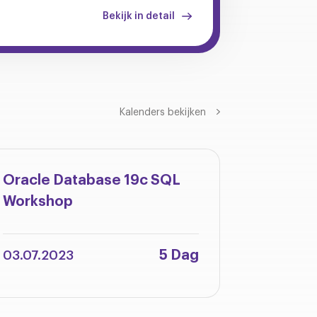
Bekijk in detail
Kalenders bekijken
Oracle Database 19c SQL
Oracle 
Workshop
Integra
Adminis
5 Dag
03.07.2023
12.06.2