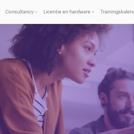
Consultancy
Licentie en hardware
Trainingskalen
Licentie
se