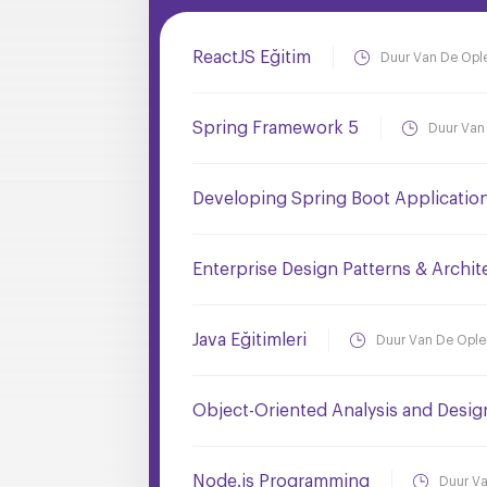
ReactJS Eğitim
Duur Van De Opl
Spring Framework 5
Duur Van
Developing Spring Boot Applicatio
Enterprise Design Patterns & Archit
Java Eğitimleri
Duur Van De Ople
Object-Oriented Analysis and Desi
Node.js Programming
Duur Va