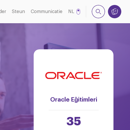
der
Steun
Communicatie
NL
EN
Oracle Eğitimleri
35