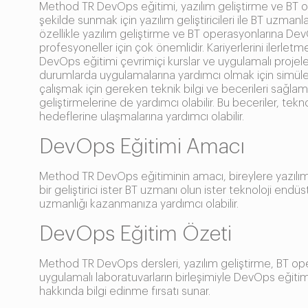
Method TR DevOps eğitimi, yazılım geliştirme ve BT op
şekilde sunmak için yazılım geliştiricileri ile BT uzmanl
özellikle yazılım geliştirme ve BT operasyonlarına D
profesyoneller için çok önemlidir. Kariyerlerini ilerlet
DevOps eğitimi çevrimiçi kurslar ve uygulamalı projeler 
durumlarda uygulamalarına yardımcı olmak için simüle
çalışmak için gereken teknik bilgi ve becerileri sağla
geliştirmelerine de yardımcı olabilir. Bu beceriler, tekno
hedeflerine ulaşmalarına yardımcı olabilir.
DevOps Eğitimi Amacı
Method TR DevOps eğitiminin amacı, bireylere yazılım g
bir geliştirici ister BT uzmanı olun ister teknoloji endü
uzmanlığı kazanmanıza yardımcı olabilir.
DevOps Eğitim Özeti
Method TR DevOps dersleri, yazılım geliştirme, BT opera
uygulamalı laboratuvarların birleşimiyle DevOps eğitim
hakkında bilgi edinme fırsatı sunar.