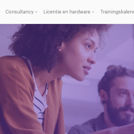
Consultancy
Licentie en hardware
Trainingskalen
Licentie
se