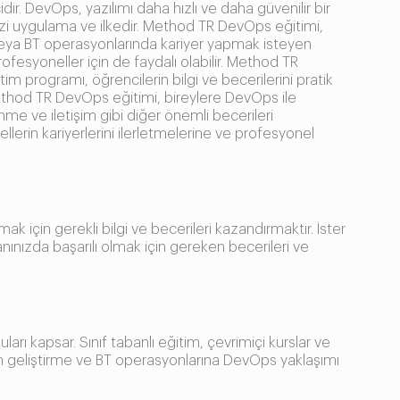
. DevOps, yazılımı daha hızlı ve daha güvenilir bir
ir dizi uygulama ve ilkedir. Method TR DevOps eğitimi,
 veya BT operasyonlarında kariyer yapmak isteyen
rofesyoneller için de faydalı olabilir. Method TR
im programı, öğrencilerin bilgi ve becerilerini pratik
ethod TR DevOps eğitimi, bireylere DevOps ile
me ve iletişim gibi diğer önemli becerileri
nellerin kariyerlerini ilerletmelerine ve profesyonel
için gerekli bilgi ve becerileri kazandırmaktır. İster
alanınızda başarılı olmak için gereken becerileri ve
rı kapsar. Sınıf tabanlı eğitim, çevrimiçi kurslar ve
lım geliştirme ve BT operasyonlarına DevOps yaklaşımı