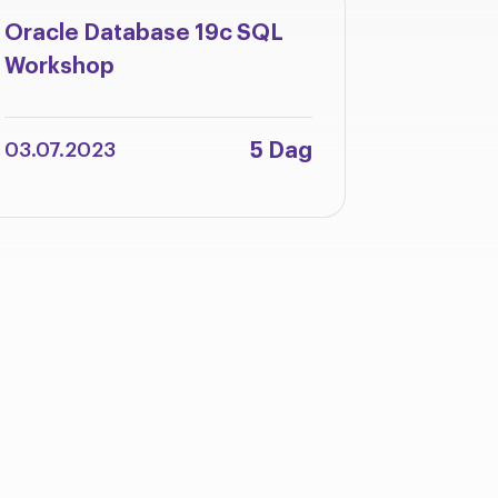
Oracle Database 19c SQL
Oracle 
Workshop
Integra
Adminis
5 Dag
03.07.2023
12.06.2