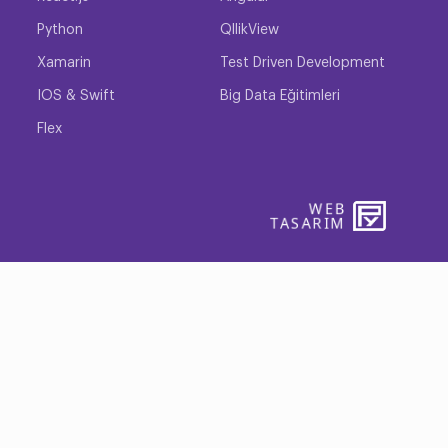
Python
QllikView
Xamarin
Test Driven Development
ilgisini ve uzmanlığını gösteren profesyonel
IOS & Swift
Big Data Eğitimleri
ç farklı DevOps sertifika programı mevcuttur. DevOps
bilgi ve becerileri sağlamak üzere tasarlanmıştır.
Flex
rdımcı olmak için tasarlanmıştır. DevOps sertifikaları,
ni ilerletmelerine ve daha yüksek maaşlı, daha
WEB
PENTA
TASARIM
YAZIL
birliğini ve iletişimi geliştirmeyi amaçlayan bir dizi
lım ve güncellemeleri daha verimli ve etkili bir şekilde
lem: DevOps, bulut hizmeti sağlayıcıları tarafından
iştiricileri tarafından web sitelerini ve web tabanlı
ret kuruluşları tarafından çevrimiçi mağazaları ve
zmetleri: DevOps, sağlık kuruluşları tarafından
rı dağıtmak ve yönetmek için kullanılır. Finans: