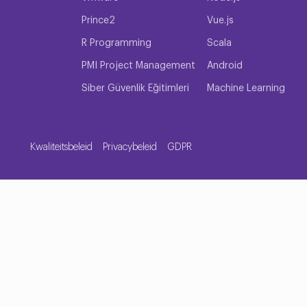
larını gösteren tanınmış ve saygın bir sertifika sağlar.
Prince2
Vue.js
R Programming
Scala
liştirme ve BT operasyonlarına yönelik DevOps yaklaşımındaki b
PMI Project Management
Android
 Sertifikalı DevOps Uygulayıcısı (CDP) dahil olmak üzere birka
 BT operasyonlarında DevOps yaklaşımıyla çalışmak için gereken 
Siber Güvenlik Eğitimleri
Machine Learning
me ve iletişim gibi diğer önemli becerileri geliştirmelerine ya
 geniş çapta kabul görmektedir ve profesyonellerin kariyerleri
r.
Kwaliteitsbeleid
Privacybeleid
GDPR
sunmak için yazılım geliştiricileri ile BT uzmanları arasındaki iş 
li entegrasyonu, sürekli teslimatı ve altyapıyı vurgular ve yazı
beceri ve uzmanlıklarını bir araya getirmeyi amaçlar.
lanılır?
endüstrilerde ve uygulamalarda kullanılmaktadır: Bulut bilgi iş
 için yaygın olarak kullanılır. Web geliştirme: DevOps, web gel
dağıtmak ve yönetmek için kullanılır. E-ticaret: DevOps, e-tica
lan uygulamaları dağıtmak ve yönetmek için kullanılır. Sağlık Hi
lgili diğer uygulamalara güç sağlamak için kullanılan uygulamala