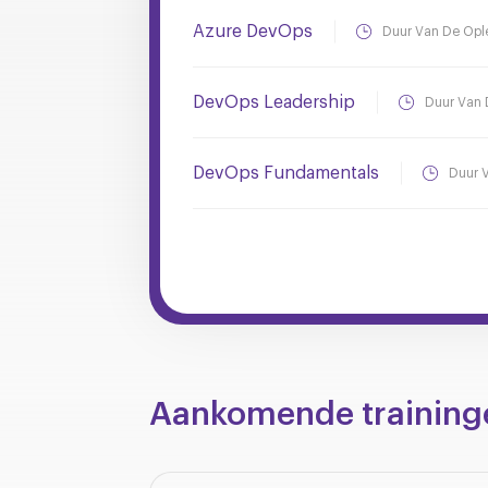
Azure DevOps
Duur Van De Opl
DevOps Leadership
Duur Van 
DevOps Fundamentals
Duur 
Aankomende training