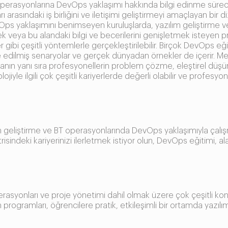
erasyonlarına DevOps yaklaşımı hakkında bilgi edinme sürecidir
arı arasındaki iş birliğini ve iletişimi geliştirmeyi amaçlayan b
evOps yaklaşımını benimseyen kuruluşlarda, yazılım geliştirme
mek veya bu alandaki bilgi ve becerilerini genişletmek isteyen p
gibi çeşitli yöntemlerle gerçekleştirilebilir. Birçok DevOps eğit
 edilmiş senaryolar ve gerçek dünyadan örnekler de içerir. M
manın yanı sıra profesyonellerin problem çözme, eleştirel düşün
lojiyle ilgili çok çeşitli kariyerlerde değerli olabilir ve profesyo
eliştirme ve BT operasyonlarında DevOps yaklaşımıyla çalışmak 
strisindeki kariyerinizi ilerletmek istiyor olun, DevOps eğitimi, 
syonları ve proje yönetimi dahil olmak üzere çok çeşitli konula
 programları, öğrencilere pratik, etkileşimli bir ortamda yazı