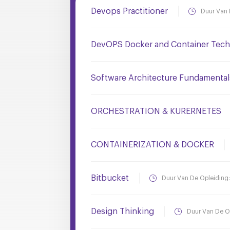
Devops Practitioner
Duur Van 
DevOPS Docker and Container Tech
Software Architecture Fundamental
ORCHESTRATION & KURERNETES
CONTAINERIZATION & DOCKER
Bitbucket
Duur Van De Opleiding
Design Thinking
Duur Van De O