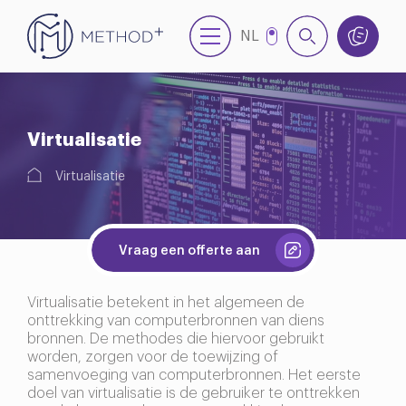
NL
EN
Virtualisatie
Virtualisatie
Vraag een offerte aan
Virtualisatie betekent in het algemeen de
onttrekking van computerbronnen van diens
bronnen. De methodes die hiervoor gebruikt
worden, zorgen voor de toewijzing of
samenvoeging van computerbronnen. Het eerste
doel van virtualisatie is de gebruiker te onttrekken