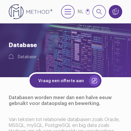
NL
EN
Database
Database
Vraag een offerte aan
Databasen worden meer dan een halve eeuw
gebruikt voor dataopslag en bewerking.
Van teksten tot relationele databasen zoals Oracle,
MSSQL, mySQL, PostgreSQL en big data zoals