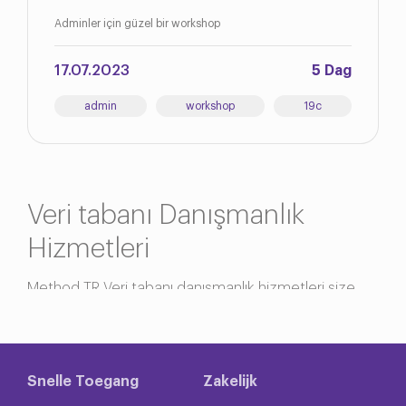
Adminler için güzel bir workshop
17.07.2023
5 Dag
admin
workshop
19c
Veri tabanı Danışmanlık
Hizmetleri
Method TR Veri tabanı danışmanlık hizmetleri size
yardımcı olmak için geliştirilmiştir. Deneyimli
danışmanlardan oluşan ekibimiz Oracle, MySQL,
NoSQL, MSSQL, PostgreSQL ve diğerleri dahil olmak
üzere çeşitli veri tabanı yönetim sistemleri hakkında
derinlemesine bilgi sahibidir. İş ihtiyaçlarınızı ve
Snelle Toegang
Zakelijk
hedeflerinizi anlamak için sizinle yakın iş birliği içinde