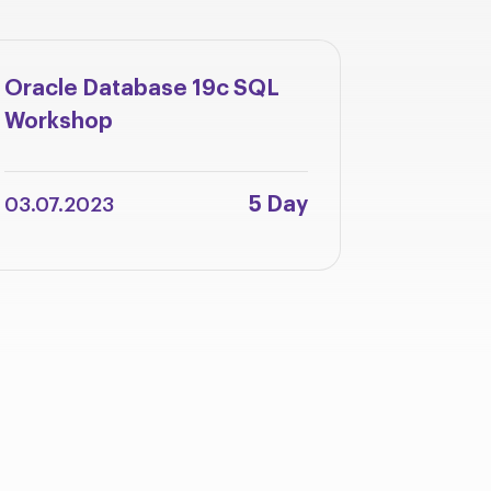
Oracle Database 19c SQL
Oracle 
Workshop
Integra
Adminis
5 Day
03.07.2023
12.06.2