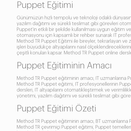
Puppet Eğitimi
Günümüzün hızlı tempolu ve teknoloji odaklı dünyasınd
yazılım dağıtımı ve sürekli teslimat gibi görevleri otom
Puppet'in etkili bir şekilde kullanılması uygun eğitim
otomasyonu için kapsamlı bir rehber sunarak IT profesyo
Method TR Puppet Eğitimi ile bireyler, tekrarlayan ve z
işleri büyüdükçe altyapılarını nasıl ölçeklendireceklerin
çeşitli konuları kapsar. Method TR Puppet online dersler
Puppet Eğitiminin Amacı
Method TR Puppet eğitiminin amacı, IT uzmanlarına Pupp
Method TR Puppet eğitimi, IT profesyonellerinin Puppet
dersleri, IT altyapılarını otomatikleştirmek ve verimlili
yönetimi, yazılım dağıtımı ve sürekli teslimat gibi gör
Puppet Eğitimi Özeti
Method TR Puppet eğitiminin amacı, BT uzmanlarına Pup
Method TR çevrimiçi Puppet eğitimi, Puppet temelleri, P