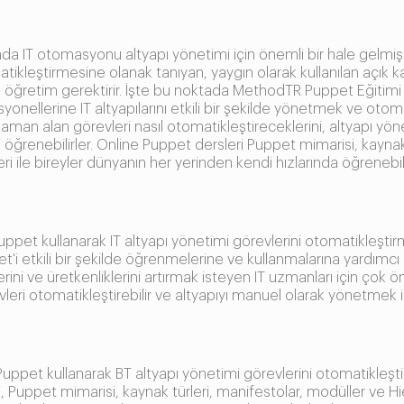
a IT otomasyonu altyapı yönetimi için önemli bir hale gelmişt
atikleştirmesine olanak tanıyan, yaygın olarak kullanılan açık k
 ve öğretim gerektirir. İşte bu noktada MethodTR Puppet Eğitimi
nellerine IT altyapılarını etkili bir şekilde yönetmek ve otomat
aman alan görevleri nasıl otomatikleştireceklerini, altyapı yönet
i öğrenebilirler. Online Puppet dersleri Puppet mimarisi, kaynak 
i ile bireyler dünyanın her yerinden kendi hızlarında öğrenebili
et kullanarak IT altyapı yönetimi görevlerini otomatikleştirme
'i etkili bir şekilde öğrenmelerine ve kullanmalarına yardımcı
klerini ve üretkenliklerini artırmak isteyen IT uzmanları için ço
evleri otomatikleştirebilir ve altyapıyı manuel olarak yönetmek
pet kullanarak BT altyapı yönetimi görevlerini otomatikleştirm
uppet mimarisi, kaynak türleri, manifestolar, modüller ve Hiera