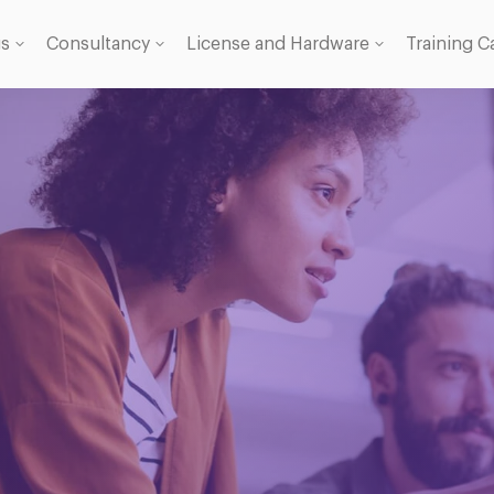
gs
Consultancy
License and Hardware
Training C
 Licence
se