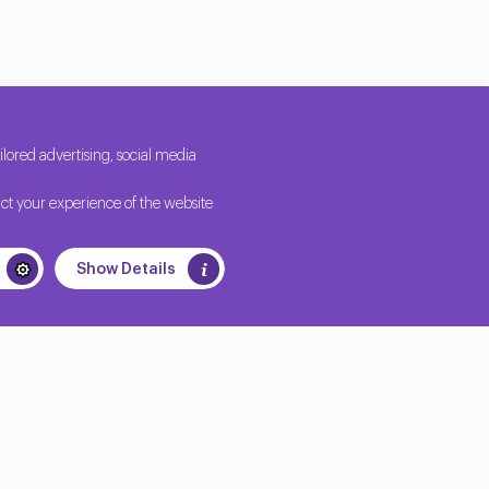
r yapılandırma yönetimi aracıdır. Puppet, IT
enelinde tutarlılık ve standardizasyon sağlar. Puppet
ıyı manuel olarak yönetmek için gereken zamanı ve
istemci-sunucu mimarisi kullanır. Her cihazda veya
uyla iletişim kurar. Puppet, altyapının istenen
IT uzmanları çok sayıda sunucu ve cihazı kolayca
ored advertising, social media
ct your experience of the website
timinde Puppet, yapılandırma yönetimi, yazılım dağıtımı
ştirmek için kullanılır ve daha hızlı ve daha güvenilir
Show Details
esinti riskini azaltır. Bulut bilişimde Puppet, bulut
kte yönetmelerini sağlar. Puppet, Amazon Web Services
 yönetmelerini sağlar. Genel olarak, Puppet çok çeşitli
ynaktır.
aktadır. Örneğin Google, yüz binlerce sunucudan oluşan
 gibi görevleri otomatikleştirmek için Puppet'i
olarak yönetmek için Puppet kullanan Spotify. Spotify,